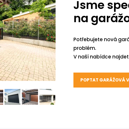
Jsme spec
na garážo
Potřebujete nová gará
problém.
V naší nabídce najde
POPTAT GARÁŽOVÁ 