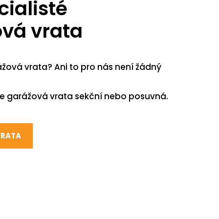
ialisté
vá vrata
žová vrata? Ani to pro nás není žádný
te garážová vrata sekční nebo posuvná.
VRATA