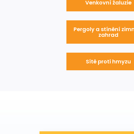
Venkovní žaluzie
Pergoly a stínění zim
zahrad
Sítě proti hmyzu