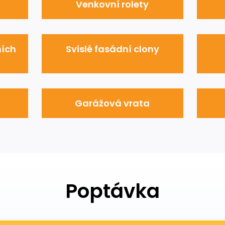
Venkovní rolety
ních
Svislé fasádní clony
Garážová vrata
Poptávka