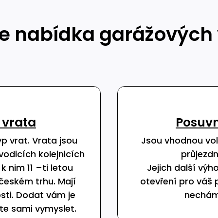
e nabídka garážových 
 vrata
Posuvn
yp vrat. Vrata jsou
Jsou vhodnou vol
 vodicích kolejnicích
průjezdn
 nim 11 –ti letou
Jejich další vý
 českém trhu. Mají
otevření pro váš 
sti. Dodat vám je
necháme
te sami vymyslet.