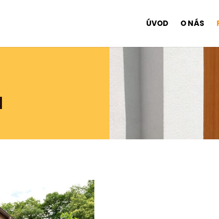
ÚVOD
O NÁS
a