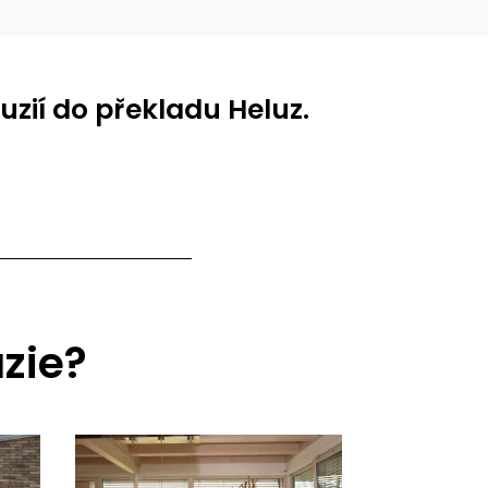
zií do překladu Heluz.
zie?