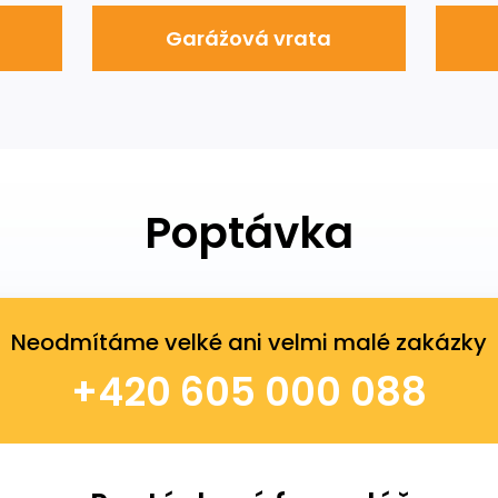
Garážová vrata
Poptávka
Neodmítáme velké ani velmi malé zakázky
+420 605 000 088