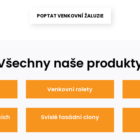
POPTAT VENKOVNÍ ŽALUZIE
Všechny naše produkt
Venkovní rolety
ních
Svislé fasádní clony