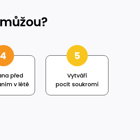
pomůžou?
ana před
Vytváří
áním v létě
pocit soukromí