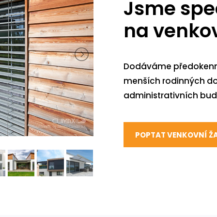
Jsme spec
na venkov
Dodáváme předokenní č
menších rodinných domů
administrativních bud
POPTAT VENKOVNÍ ŽA