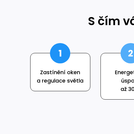
S čím v
Zastínění oken
Energe
a regulace světla
úspo
až 3