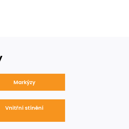
y
Markýzy
Vnitřní stínění