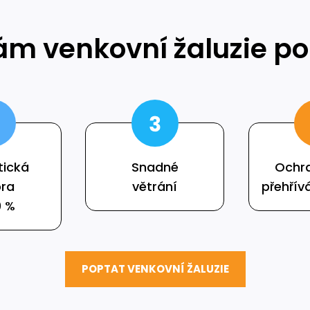
ám venkovní žaluzie 
tická
Snadné
Ochr
ra
větrání
přehřív
0 %
POPTAT VENKOVNÍ ŽALUZIE